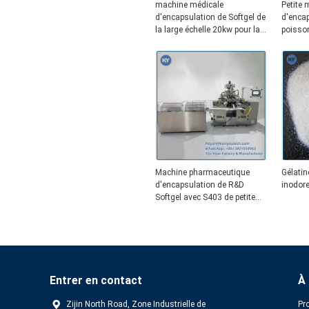
machine médicale
Petite 
d'encapsulation de Softgel de
d'encap
la large échelle 20kw pour la
poisso
production de softgel et de
12000p
painball avec le PLC et l'écran
tactile
Machine pharmaceutique
Gélati
d'encapsulation de R&D
inodore
Softgel avec S403 de petite
capacité
Entrer en contact
À
Zijin North Road, Zone Industrielle de
Pro