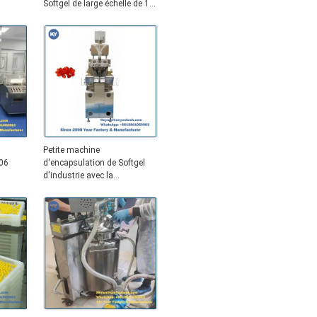
Softgel de large échelle de 10
ique
pouces
Petite machine
06
d'encapsulation de Softgel
d'industrie avec la
lubrification micro