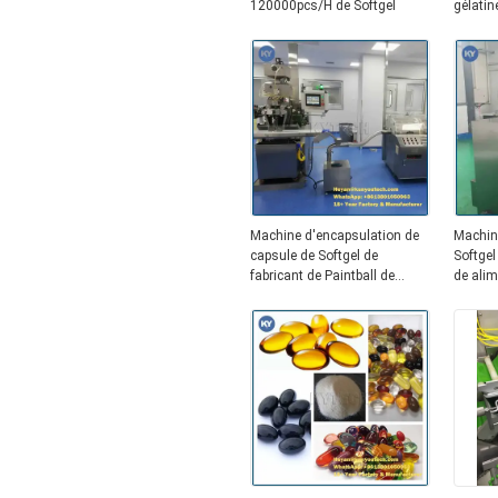
120000pcs/H de Softgel
gélatin
tapioca
Machine d'encapsulation de
Machin
capsule de Softgel de
Softgel
fabricant de Paintball de
de alim
Pharma
automa
dispos