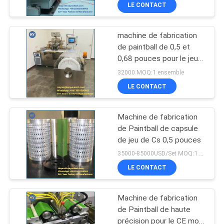
avec Recept
LE CONTACT
NOUS
machine de fabrication
VISITE
de paintball de 0,5 et
DE
0,68 pouces pour le jeu
S403PB de CS
L'USINE
32000 MOQ:1 ensemble
LE CONTACT
CONTRÔLE
Machine de fabrication
DE
de Paintball de capsule
LA
de jeu de Cs 0,5 pouces
35000-85000USD/Set MOQ:1 ensemble
QUALITÉ
LE CONTACT
NOUVELLES
Machine de fabrication
de Paintball de haute
DEMANDEZ
précision pour le CE mou