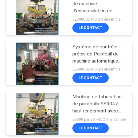
de machine
d'encapsulation de
Paintball/fabrication de
32000USD MOQ:1 ensemble
Paintball
LE CONTACT
Système de contrôle
précis de Paintball de
machine automatique
d'encapsulation 8000 -
32000USD MOQ:1 ensemble
32000/H
LE CONTACT
Machine de fabrication
de paintballs SS304 à
haut rendement avec
fourniture automatique
35000 per set MOQ:1 ensemble
de médicaments pour la
LE CONTACT
production à grande