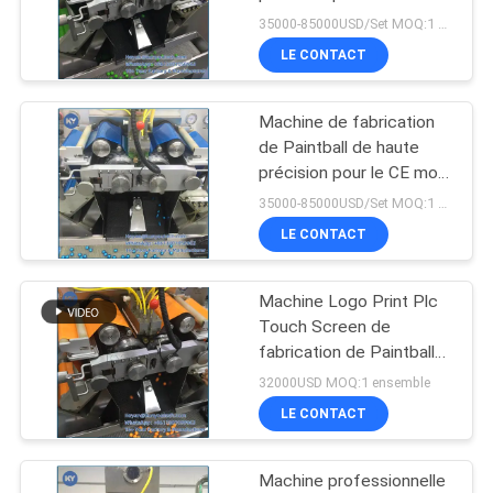
de capsule
35000-85000USD/Set MOQ:1 ensemble
UN DEVIS
LE CONTACT
PLAN
Machine de fabrication
DU
de Paintball de haute
SITE
précision pour le CE mou
de capsule
35000-85000USD/Set MOQ:1 ensemble
LE CONTACT
PRIVACY
POLICY
Machine Logo Print Plc
Touch Screen de
fabrication de Paintball
de jeux de Cs
32000USD MOQ:1 ensemble
LE CONTACT
Machine professionnelle