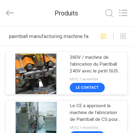
2026
KUN
YOU
Produits
Pharmatech
Co.,LTD..
All
Rights
À
Reserved.
paintball manufacturing machine fabrication en ligne
LA
MAISON
380V / machine de
fabrication du Paintball
PRODUITS
240V avec le petit SUS
différence/304 de
MOQ:1 ensemble
charge
VIDÉOS
LE CONTACT
Le CE a approuvé la
À
machine de fabrication
PROPOS
de Paintball de CS pour
l'amusement de sports
DE
MOQ:1 ensemble