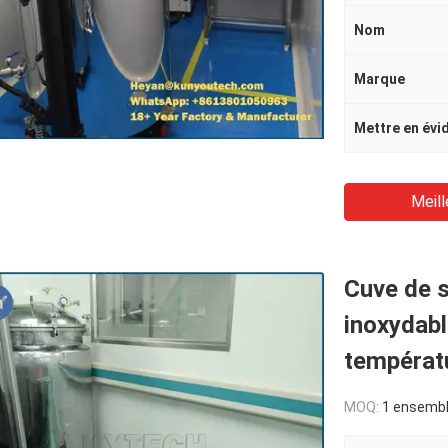
Nom
Marque
Mettre en évi
Meill
Cuve de s
inoxydabl
températ
MOQ:
1 ensemb