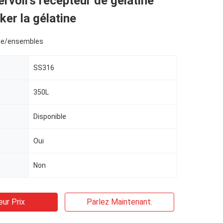
rvoirs récepteur de gélatine
ker la gélatine
le/ensembles
SS316
350L
Disponible
Oui
Non
eur Prix
Parlez Maintenant.