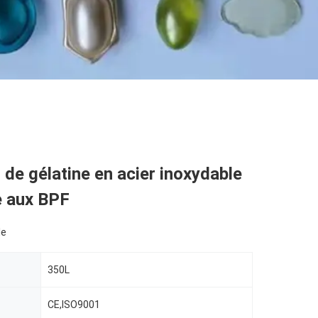
 de gélatine en acier inoxydable
 aux BPF
le
350L
CE,ISO9001