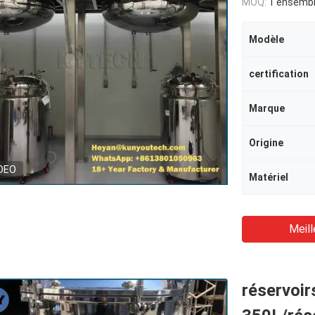
MOQ:
1 ensemb
Modèle
certification
Marque
Origine
DEO
Matériel
Meill
réservoir