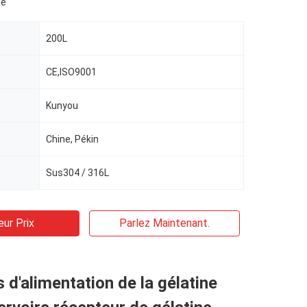
le
200L
CE,ISO9001
Kunyou
Chine, Pékin
Sus304 / 316L
eur Prix
Parlez Maintenant.
s d'alimentation de la gélatine