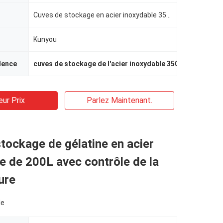
Cuves de stockage en acier inoxydable 350L
Kunyou
dence
cuves de stockage de l'acier inoxydable 350L
,
Cuves de s
eur Prix
Parlez Maintenant.
tockage de gélatine en acier
e de 200L avec contrôle de la
ure
le