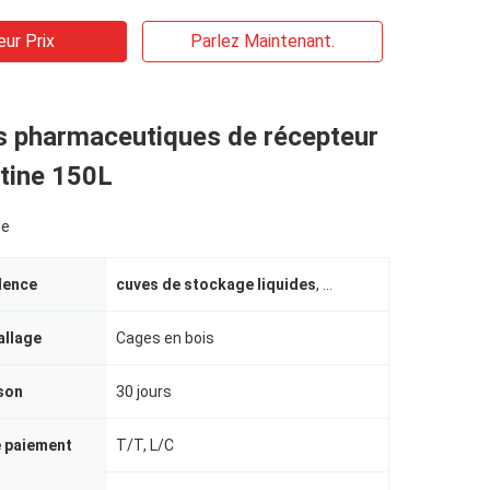
eur Prix
Parlez Maintenant.
s pharmaceutiques de récepteur
atine 150L
le
dence
cuves de stockage liquides
,
cuves de stockage ch
allage
Cages en bois
ison
30 jours
e paiement
T/T, L/C