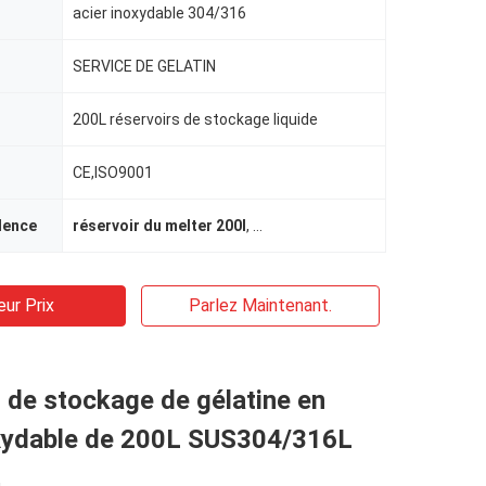
acier inoxydable 304/316
SERVICE DE GELATIN
200L réservoirs de stockage liquide
CE,ISO9001
dence
réservoir du melter 200l
,
réservoir de melter de service d
eur Prix
Parlez Maintenant.
 de stockage de gélatine en
oxydable de 200L SUS304/316L