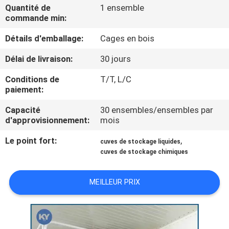
NOUS
Quantité de
1 ensemble
commande min:
Détails d'emballage:
Cages en bois
VISITE
DE
Délai de livraison:
30 jours
L'USINE
Conditions de
T/T, L/C
paiement:
CONTRÔLE
Capacité
30 ensembles/ensembles par
d'approvisionnement:
mois
DE
Le point fort:
,
LA
cuves de stockage liquides
cuves de stockage chimiques
QUALITÉ
MEILLEUR PRIX
NOUVELLES
DEMANDEZ