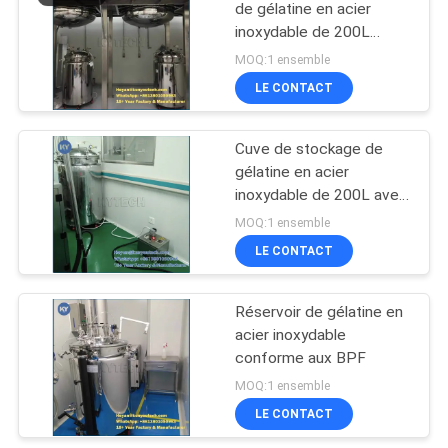
de gélatine en acier
inoxydable de 200L
SUS304/316L
MOQ:1 ensemble
LE CONTACT
Cuve de stockage de
gélatine en acier
inoxydable de 200L avec
contrôle de la
MOQ:1 ensemble
température
LE CONTACT
Réservoir de gélatine en
acier inoxydable
conforme aux BPF
MOQ:1 ensemble
LE CONTACT