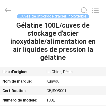
2026
KUN
YOU
Pharmatech
Co.,LTD..
Cuves de stockage d'acier inoxydable
All
Rights
Gélatine 100L/cuves de
À
Reserved.
stockage d'acier
LA
inoxydable/alimentation en
MAISON
air liquides de pression la
PRODUITS
gélatine
VIDÉOS
Lieu d'origine:
La Chine, Pékin
Nom de marque:
Kunyou
À
Certification:
CE,ISO9001
PROPOS
Numéro de modèle:
100L
DE