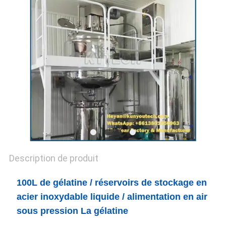
UN DEVIS
PLAN
DU
SITE
PRIVACY
POLICY
Description de produit
100L de gélatine / réservoirs de stockage en
acier inoxydable liquide / alimentation en air
sous pression La gélatine