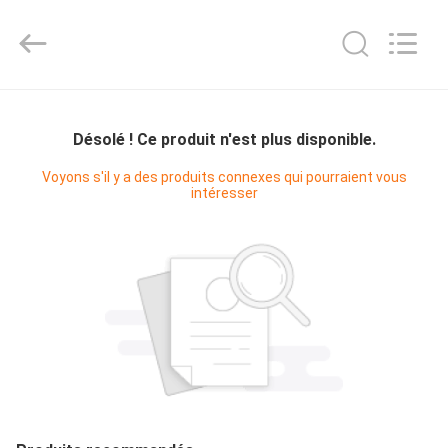
2026
KUN
YOU
Pharmatech
Co.,LTD..
All
Rights
À
Reserved.
LA
Désolé ! Ce produit n'est plus disponible.
MAISON
Voyons s'il y a des produits connexes qui pourraient vous
intéresser
PRODUITS
VIDÉOS
À
PROPOS
DE