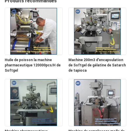
Produits recommandés
NOUS
VISITE
DE
L'USINE
Huile de poisson la machine
Machine 200m3 d'encapsulation
CONTRÔLE
pharmaceutique 120000pcs/H de
de Softgel de gélatine de Satarch
DE
Softgel
de tapioca
LA
QUALITÉ
NOUVELLES
DEMANDEZ