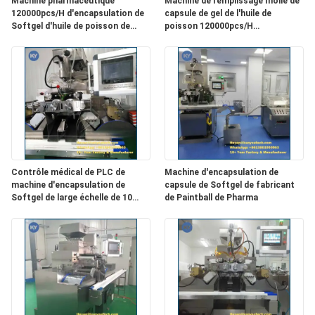
Machine pharmaceutique
Machine de remplissage molle de
120000pcs/H d'encapsulation de
capsule de gel de l'huile de
UN DEVIS
Softgel d'huile de poisson de
poisson 120000pcs/H
vitamine
automatique
PLAN
DU
SITE
PRIVACY
Contrôle médical de PLC de
Machine d'encapsulation de
POLICY
machine d'encapsulation de
capsule de Softgel de fabricant
Softgel de large échelle de 10
de Paintball de Pharma
pouces