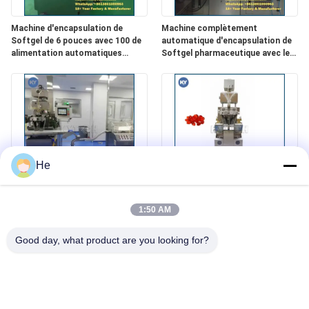
Machine d'encapsulation de
Machine complètement
Softgel de 6 pouces avec 100 de
automatique d'encapsulation de
alimentation automatiques
Softgel pharmaceutique avec le
moulus - disposition 200m2
contrôle de PLC
He
Ligne de machine d'encapsulation
Petite machine d'encapsulation
de S406 Softgel avec l'écran
de Softgel d'industrie avec la
1:50 AM
tactile/PLC
lubrification micro
Good day, what product are you looking for?