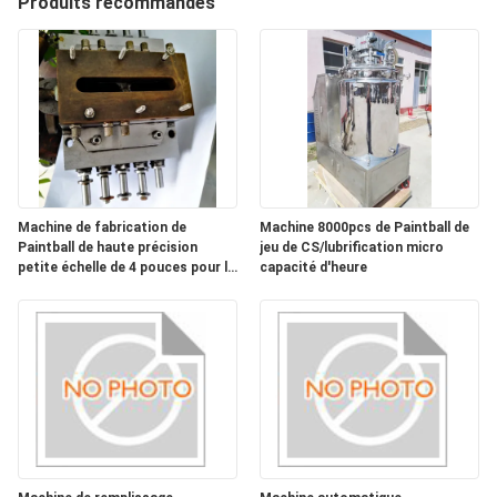
Produits recommandés
NOUS
VISITE
DE
L'USINE
Machine de fabrication de
Machine 8000pcs de Paintball de
CONTRÔLE
Paintball de haute précision
jeu de CS/lubrification micro
DE
petite échelle de 4 pouces pour le
capacité d'heure
CE mou de capsule
LA
QUALITÉ
NOUVELLES
DEMANDEZ