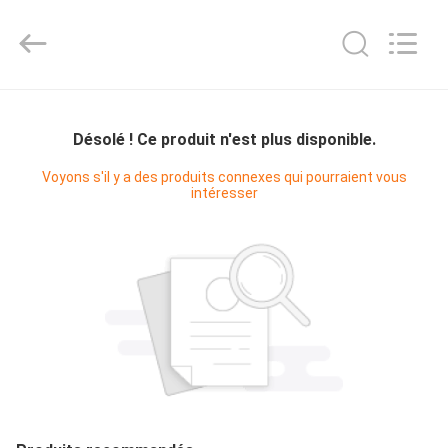
2025
KUN
YOU
Pharmatech
Co.,LTD..
All
Rights
À
Reserved.
LA
Désolé ! Ce produit n'est plus disponible.
MAISON
Voyons s'il y a des produits connexes qui pourraient vous
intéresser
PRODUITS
VIDÉOS
À
PROPOS
DE