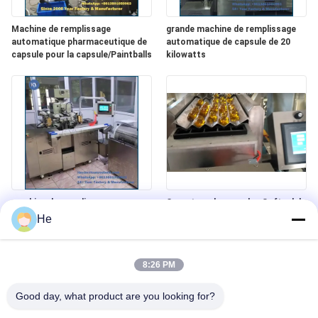
Machine de remplissage
grande machine de remplissage
automatique pharmaceutique de
automatique de capsule de 20
capsule pour la capsule/Paintballs
kilowatts
machine de remplissage
Compteur de capsules Softgel de
automatique de capsule de 1200
conception conviviale
He
kilogrammes avec le contrôle
intelligent/12 plongeurs
8:26 PM
Good day, what product are you looking for?