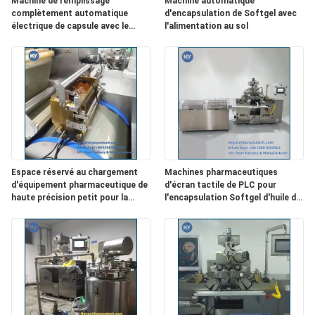
Machine de remplissage
Machine automatique
complètement automatique
d'encapsulation de Softgel avec
UN DEVIS
électrique de capsule avec le
l'alimentation au sol
grand écran tactile de PLC de
circulation d'air
PLAN
DU
SITE
PRIVACY
Espace réservé au chargement
Machines pharmaceutiques
POLICY
d'équipement pharmaceutique de
d'écran tactile de PLC pour
haute précision petit pour la
l'encapsulation Softgel d'huile de
capsule de Softgel
noix de coco