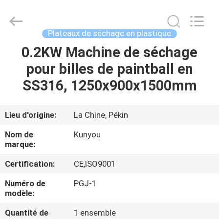
2026
KUN
YOU
Pharmatech
Co.,LTD..
Plateaux de séchage en plastique
All
Rights
0.2KW Machine de séchage
À
Reserved.
pour billes de paintball en
LA
SS316, 1250x900x1500mm
MAISON
PRODUITS
Lieu d'origine:
La Chine, Pékin
Nom de
Kunyou
VIDÉOS
marque:
Certification:
CE,ISO9001
À
Numéro de
PGJ-1
PROPOS
modèle:
DE
Quantité de
1 ensemble