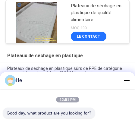
Plateaux de séchage en
plastique de qualité
alimentaire
MOQ:100
LE CONTACT
Plateaux de séchage en plastique
Plateaux de séchage en plastique sûrs de PPE de catégorie
comestible et dureté forte ISO9001 de chariot
He
Plateaux de séchage en plastique de PPE ISO9001 75 * 55 *
5cm pour la sucrerie de capsule
12:51 PM
plateaux de séchage en plastique et chariot de PPE de
catégorie comestible de 5cm
Good day, what product are you looking for?
Catégories populaires
Tous