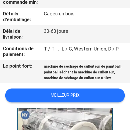
commande min:
NOUS
Détails
Cages en bois
d'emballage:
VISITE
Délai de
30-60 jours
DE
livraison:
L'USINE
Conditions de
T / T ， L / C, Western Union, D / P
paiement:
CONTRÔLE
Le point fort:
,
machine de séchage de culbuteur de paintball
DE
,
paintball séchant la machine de culbuteur
machine de séchage du culbuteur 0.2kw
LA
QUALITÉ
MEILLEUR PRIX
NOUVELLES
DEMANDEZ