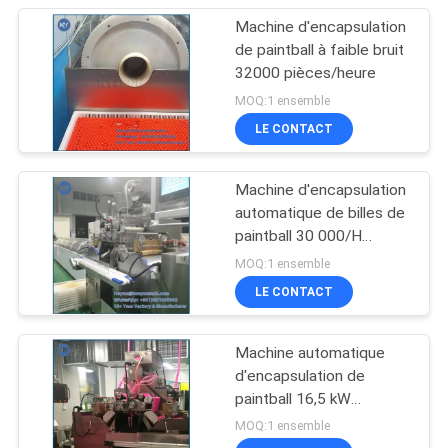
Machine d'encapsulation
de paintball à faible bruit
32000 pièces/heure
MOQ:1 ensemble
LE CONTACT
Machine d'encapsulation
automatique de billes de
paintball 30 000/H
SUS304
MOQ:1 ensemble
LE CONTACT
Machine automatique
d'encapsulation de
paintball 16,5 kW
30000/h Capacité
MOQ:1 ensemble