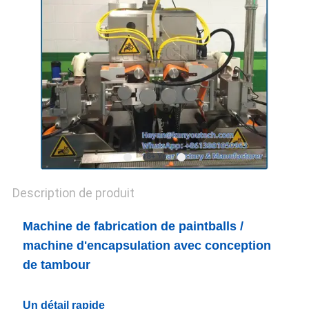
UN DEVIS
PLAN
DU
SITE
PRIVACY
POLICY
Description de produit
Machine de fabrication de paintballs /
machine d'encapsulation avec conception
de tambour
Un détail rapide