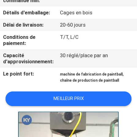
commande min:
NOUS
Détails d'emballage:
Cages en bois
VISITE
Délai de livraison:
20-60 jours
DE
Conditions de
T/T, L/C
paiement:
L'USINE
Capacité
30 réglé/place par an
d'approvisionnement:
CONTRÔLE
Le point fort:
,
DE
machine de fabrication de paintball
chaîne de production de paintball
LA
QUALITÉ
MEILLEUR PRIX
NOUVELLES
DEMANDEZ