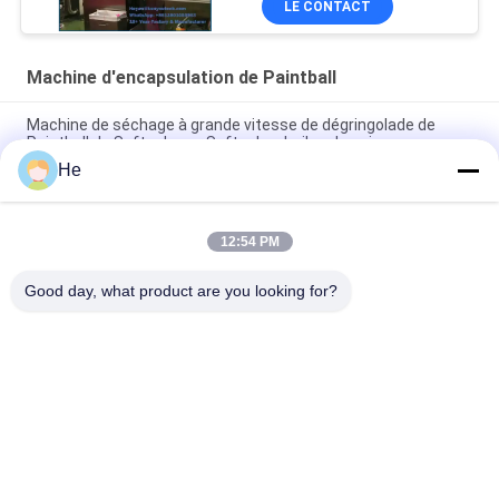
LE CONTACT
Machine d'encapsulation de Paintball
Machine de séchage à grande vitesse de dégringolade de
Paintball de Softgel pour Softgel ou huiles de poisson
He
chaîne de production à grande vitesse d'encapsulation de
Paintball de la CE 18000Pcs
12:54 PM
Machine molle d'encapsulation de Paintball de pouce 30000/H
de la gélatine 10
Good day, what product are you looking for?
Catégories populaires
Tous
Machine 
Machine 
D'encapsulation De 
D'encapsulation De 
Softgel
Paintball
Machine 
Culbuteur Dryer 
Automatique 
D'encapsulation