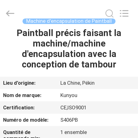
2026
KUN
YOU
Pharmatech
Co.,LTD..
Machine d'encapsulation de Paintball
All
Rights
Paintball précis faisant la
À
Reserved.
machine/machine
LA
d'encapsulation avec la
MAISON
conception de tambour
PRODUITS
Lieu d'origine:
La Chine, Pékin
VIDÉOS
Nom de marque:
Kunyou
Certification:
CE,ISO9001
À
Numéro de modèle:
S406PB
PROPOS
DE
Quantité de
1 ensemble