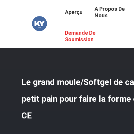
A Propos De
Aperçu
Nous
Demande De
Aperçu
/
Produits
/
Moule De Capsule
/
Le Grand Moule/S
Soumission
Le grand moule/Softgel de c
petit pain pour faire la form
CE