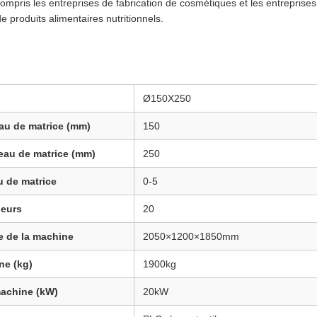
mpris les entreprises de fabrication de cosmétiques et les entreprises
e produits alimentaires nutritionnels.
Ø150X250
au de matrice (mm)
150
eau de matrice (mm)
250
u de matrice
0-5
geurs
20
e de la machine
2050×1200×1850mm
ne (kg)
1900kg
machine (kW)
20kW