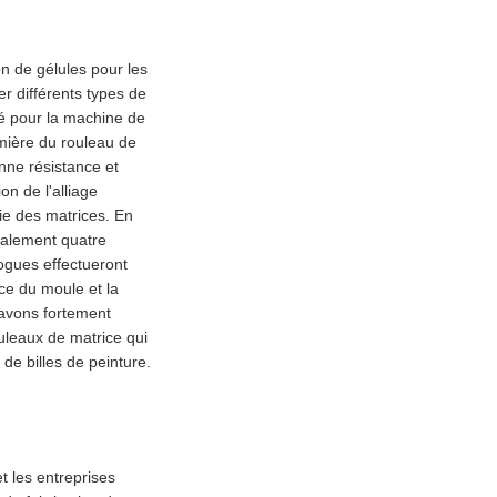
n de gélules pour les
er différents types de
sé pour la machine de
emière du rouleau de
nne résistance et
on de l'alliage
ie des matrices. En
éralement quatre
logues effectueront
ce du moule et la
 avons fortement
uleaux de matrice qui
 de billes de peinture.
et les entreprises