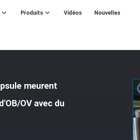
Produits
Vidéos
Nouvelles
oftgel De Capsule Meurent Petit Pain Pour Faire La Forme D'OB/OV A
apsule meurent
e d'OB/OV avec du