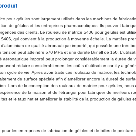
produit
ce pour gélules sont largement utilisés dans les machines de fabricatio
ation de gélules et les entreprises pharmaceutiques. Ils peuvent fabriqu
exigences des clients. Le rouleau de matrice S406 pour gélules est utili
s S406, qui convient à la production à moyenne échelle. La matière pr
e d'aluminium de qualité aéronautique importé, qui possède une très bo
tension peut atteindre 570 MPa et une dureté Brinell de 150. L'utilisati
té aéronautique importé peut prolonger considérablement la durée de v
s peuvent réduire considérablement les coûts d'utilisation car il y a gén
on cycle de vie. Après avoir traité ces rouleaux de matrice, les techno
aitement de surface spéciale afin d'améliorer encore la dureté de surfa
sion. Lors de la conception des rouleaux de matrice pour gélules, nous
périence de la maison et de l'étranger pour fabriquer de meilleurs ro
ites et le taux net et améliorer la stabilité de la production de gélules et
sé pour les entreprises de fabrication de gélules et de billes de peinture 