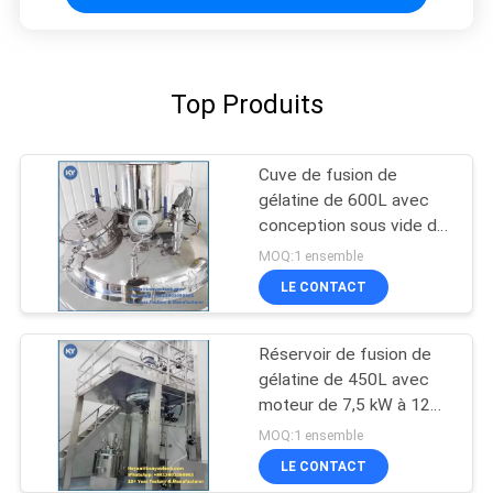
Top Produits
Cuve de fusion de
gélatine de 600L avec
conception sous vide de
0,09 MPa
MOQ:1 ensemble
LE CONTACT
Réservoir de fusion de
gélatine de 450L avec
moteur de 7,5 kW à 12
kW
MOQ:1 ensemble
LE CONTACT