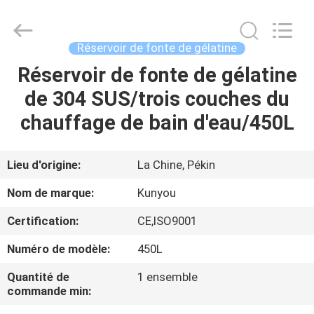
2026
KUN
YOU
Pharmatech
Co.,LTD..
Réservoir de fonte de gélatine
All
Rights
Réservoir de fonte de gélatine
À
Reserved.
de 304 SUS/trois couches du
LA
chauffage de bain d'eau/450L
MAISON
PRODUITS
Lieu d'origine:
La Chine, Pékin
Nom de marque:
Kunyou
VIDÉOS
Certification:
CE,ISO9001
Numéro de modèle:
450L
À
PROPOS
Quantité de
1 ensemble
commande min:
DE