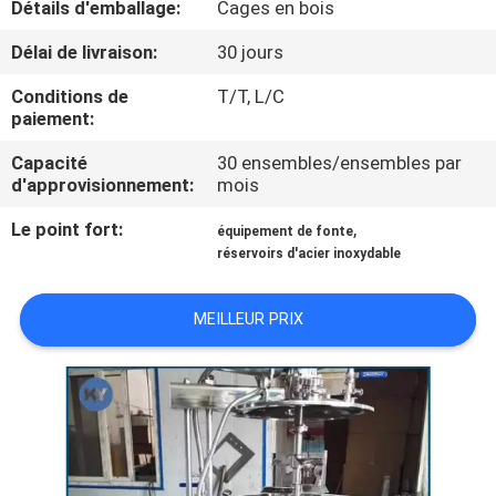
Détails d'emballage:
Cages en bois
NOUS
Délai de livraison:
30 jours
VISITE
Conditions de
T/T, L/C
paiement:
DE
L'USINE
Capacité
30 ensembles/ensembles par
d'approvisionnement:
mois
Le point fort:
,
CONTRÔLE
équipement de fonte
réservoirs d'acier inoxydable
DE
LA
MEILLEUR PRIX
QUALITÉ
NOUVELLES
DEMANDEZ