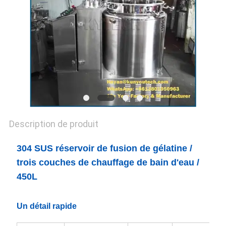
UN DEVIS
PLAN
DU
SITE
PRIVACY
Description de produit
POLICY
304 SUS réservoir de fusion de gélatine /
trois couches de chauffage de bain d'eau /
450L
Un détail rapide