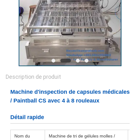
UN DEVIS
PLAN
DU
SITE
PRIVACY
Description de produit
POLICY
Machine d'inspection de capsules médicales
/ Paintball CS avec 4 à 8 rouleaux
Détail rapide
Nom du
Machine de tri de gélules molles /
Nom