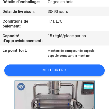
Détails d'emballage:
Cages en bois
NOUS
Délai de livraison:
30-90 jours
VISITE
Conditions de
T/T, L/C
paiement:
DE
L'USINE
Capacité
15 réglé/place par an
d'approvisionnement:
Le point fort:
,
CONTRÔLE
machine de compteur de capsule
capsule comptant la machine
DE
LA
MEILLEUR PRIX
QUALITÉ
NOUVELLES
DEMANDEZ