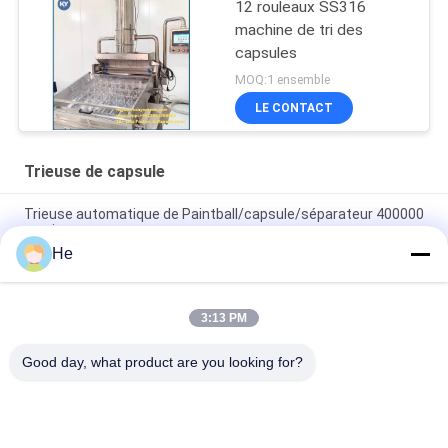
12 rouleaux SS316
machine de tri des
capsules
MOQ:1 ensemble
LE CONTACT
Trieuse de capsule
Trieuse automatique de Paintball/capsule/séparateur 400000
maximum
He
Trieuse 200000 de petite pilule automatique d'acier
inoxydable maximum
3:13 PM
Paintball automatique de 8 rouleaux/trieuse capsule molle,
capacité 400000 maximum
Good day, what product are you looking for?
Catégories populaires
Tous