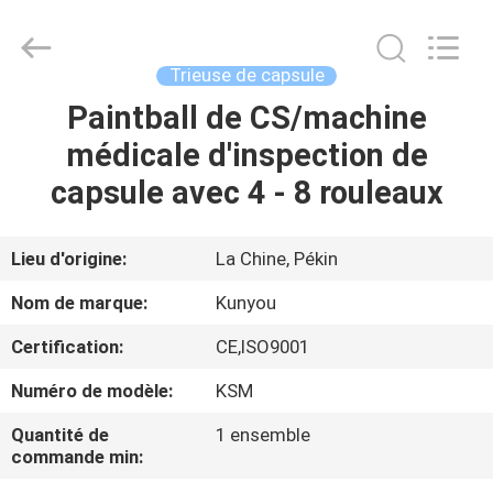
2026
KUN
YOU
Pharmatech
Co.,LTD..
Trieuse de capsule
All
Rights
Paintball de CS/machine
À
Reserved.
médicale d'inspection de
LA
capsule avec 4 - 8 rouleaux
MAISON
PRODUITS
Lieu d'origine:
La Chine, Pékin
Nom de marque:
Kunyou
VIDÉOS
Certification:
CE,ISO9001
Numéro de modèle:
KSM
À
PROPOS
Quantité de
1 ensemble
commande min:
DE