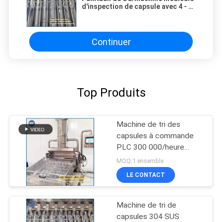
d'inspection de capsule avec 4 - 8
rouleaux
Continuer
Top Produits
Machine de tri des
capsules à commande
PLC 300 000/heure
SS304
MOQ:1 ensemble
LE CONTACT
Machine de tri de
capsules 304 SUS