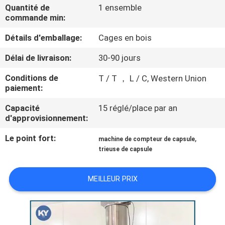
NOUS
Quantité de
1 ensemble
commande min:
Détails d'emballage:
Cages en bois
VISITE
DE
Délai de livraison:
30-90 jours
L'USINE
Conditions de
T / T ， L / C, Western Union
paiement:
CONTRÔLE
Capacité
15 réglé/place par an
d'approvisionnement:
DE
Le point fort:
,
LA
machine de compteur de capsule
trieuse de capsule
QUALITÉ
MEILLEUR PRIX
NOUVELLES
DEMANDEZ