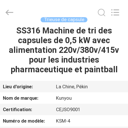
2026
KUN
YOU
Pharmatech
Co.,LTD..
Trieuse de capsule
All
Rights
SS316 Machine de tri des
À
Reserved.
capsules de 0,5 kW avec
LA
alimentation 220v/380v/415v
MAISON
pour les industries
PRODUITS
pharmaceutique et paintball
VIDÉOS
Lieu d'origine:
La Chine, Pékin
Nom de marque:
Kunyou
À
Certification:
CE,ISO9001
PROPOS
Numéro de modèle:
KSM-4
DE