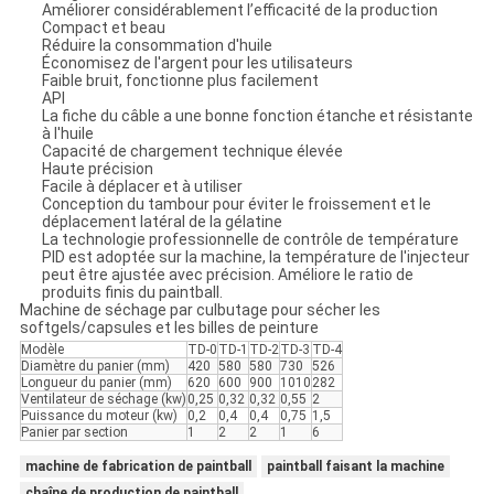
Améliorer considérablement l’efficacité de la production
Compact et beau
Réduire la consommation d'huile
Économisez de l'argent pour les utilisateurs
Faible bruit, fonctionne plus facilement
API
La fiche du câble a une bonne fonction étanche et résistante
à l'huile
Capacité de chargement technique élevée
Haute précision
Facile à déplacer et à utiliser
Conception du tambour pour éviter le froissement et le
déplacement latéral de la gélatine
La technologie professionnelle de contrôle de température
PID est adoptée sur la machine, la température de l'injecteur
peut être ajustée avec précision. Améliore le ratio de
produits finis du paintball.
Machine de séchage par culbutage pour sécher les
softgels/capsules et les billes de peinture
Modèle
TD-0
TD-1
TD-2
TD-3
TD-4
Diamètre du panier (mm)
420
580
580
730
526
Longueur du panier (mm)
620
600
900
1010
282
Ventilateur de séchage (kw)
0,25
0,32
0,32
0,55
2
Puissance du moteur (kw)
0,2
0,4
0,4
0,75
1,5
Panier par section
1
2
2
1
6
machine de fabrication de paintball
paintball faisant la machine
chaîne de production de paintball