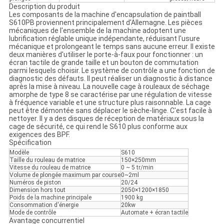
Description du produit
Les composants de la machine d'encapsulation de paintball
S610PB proviennent principalement d'Allemagne. Les pièces
mécaniques de l'ensemble de la machine adoptent une
lubrification réglable unique indépendante, réduisant l'usure
mécanique et prolongeant le temps sans aucune erreur. Il existe
deux manières d'utiliser le porte-à-faux pour fonctionner : un
écran tactile de grande taille et un bouton de commutation
parmi lesquels choisir. Le système de contrôle a une fonction de
diagnostic des défauts. Il peut réaliser un diagnostic à distance
après la mise à niveau. La nouvelle cage à rouleaux de séchage
amorphe de type 8 se caractérise par une régulation de vitesse
à fréquence variable et une structure plus raisonnable. La cage
peut être démontée sans déplacer le sèche-linge. C'est facile à
nettoyer. Il y a des disques de réception de matériaux sous la
cage de sécurité, ce qui rend le S610 plus conforme aux
exigences des BPF.
Spécification
Modèle
S610
Taille du rouleau de matrice
150×250mm
Vitesse du rouleau de matrice
0 ~ 5 tr/min
Volume de plongée maximum par course
0~2ml
Numéros de piston
20/24
Dimension hors tout
2050×1200×1850
Poids de la machine principale
1900 kg
Consommation d'énergie
20kw
Mode de contrôle
Automate + écran tactile
Avantage concurrentiel