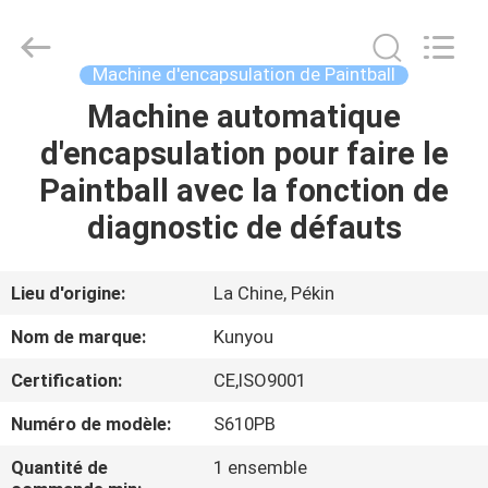
2026
KUN
YOU
Pharmatech
Co.,LTD..
Machine d'encapsulation de Paintball
All
Rights
Machine automatique
À
Reserved.
d'encapsulation pour faire le
LA
Paintball avec la fonction de
MAISON
diagnostic de défauts
PRODUITS
Lieu d'origine:
La Chine, Pékin
VIDÉOS
Nom de marque:
Kunyou
Certification:
CE,ISO9001
À
Numéro de modèle:
S610PB
PROPOS
DE
Quantité de
1 ensemble