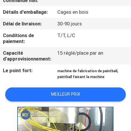
commande min:
NOUS
Détails d'emballage:
Cages en bois
VISITE
Délai de livraison:
30-90 jours
DE
Conditions de
T/T, L/C
paiement:
L'USINE
Capacité
15 réglé/place par an
d'approvisionnement:
CONTRÔLE
Le point fort:
,
DE
machine de fabrication de paintball
paintball faisant la machine
LA
QUALITÉ
MEILLEUR PRIX
NOUVELLES
DEMANDEZ