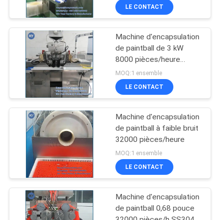
LE CONTACT
Machine d'encapsulation
de paintball de 3 kW
8000 pièces/heure
Capacité
MOQ:1 ensemble
LE CONTACT
Machine d'encapsulation
de paintball à faible bruit
32000 pièces/heure
MOQ:1 ensemble
LE CONTACT
Machine d'encapsulation
de paintball 0,68 pouce
32000 pièces/h SS304