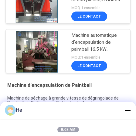
MOQ:1 ensemble
LE CONTACT
Machine automatique
d'encapsulation de
paintball 16,5 kW
30000/h Capacité
MOQ:1 ensemble
LE CONTACT
Machine d'encapsulation de Paintball
Machine de séchage à grande vitesse de dégringolade de
Paintball de Softgel pour Softgel ou huiles de poisson
He
chaîne de production à grande vitesse d'encapsulation de
Paintball de la CE 18000Pcs
9:08 AM
Machine molle d'encapsulation de Paintball de pouce 30000/H