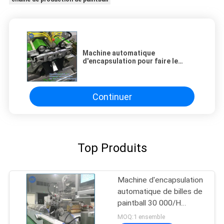
Machine automatique
d'encapsulation pour faire le
Paintball avec la fonction de
diagnostic de défauts
Continuer
Top Produits
Machine d'encapsulation
automatique de billes de
paintball 30 000/H
SUS304
MOQ:1 ensemble