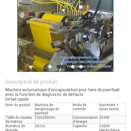
UN DEVIS
PLAN
DU
SITE
PRIVACY
POLICY
Description de produit
Machine automatique d'encapsulation pour faire du paintball
avec la fonction de diagnostic de défauts
Détail rapide
Nom du produit
Machine de
Mode de
Automate +
remplissage de
contrôle
écran tactile
paintball
Taille du rouleau
150×250mm
Consommation
20 kW
de matrice
d'énergie
Numéros de
20/24
Capacité
32000
plongée
pièces/heure