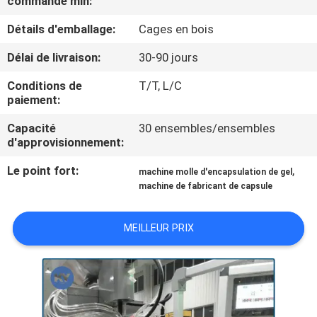
commande min:
NOUS
Détails d'emballage:
Cages en bois
VISITE
Délai de livraison:
30-90 jours
DE
Conditions de
T/T, L/C
paiement:
L'USINE
Capacité
30 ensembles/ensembles
d'approvisionnement:
CONTRÔLE
Le point fort:
,
DE
machine molle d'encapsulation de gel
machine de fabricant de capsule
LA
QUALITÉ
MEILLEUR PRIX
NOUVELLES
DEMANDEZ