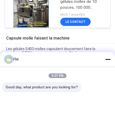
gélules molles de 10
pouces, 100 000
gélules/heure
MOQ:1 ensemble
LE CONTACT
Capsule molle faisant la machine
Les gélules S403 molles capsulent doucement faire la
machine AVEC le convoyer en acier de Stinless
He
Capsule molle petit en lots de 3 kilowatts faisant la machine
pour le laboratoire
5:37 PM
Capsule molle électrique petit en lots de 3 kilowatts rendant la
machine automatique pour le laboratoire
Good day, what product are you looking for?
Catégories populaires
Tous
Machine 
Machine 