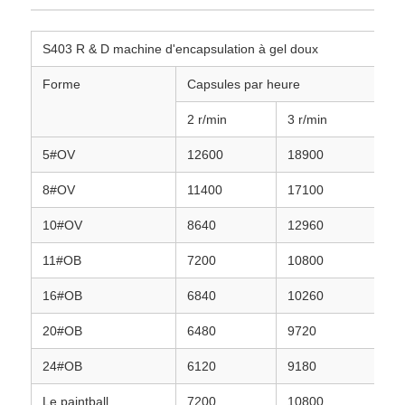
S403 R & D machine d'encapsulation à gel doux
Forme
Capsules par heure
2 r/min
3 r/min
4 
5#OV
12600
18900
25
8#OV
11400
17100
22
10#OV
8640
12960
17
11#OB
7200
10800
14
16#OB
6840
10260
13
20#OB
6480
9720
12
24#OB
6120
9180
12
Le paintball
7200
10800
14