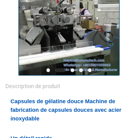
UN DEVIS
PLAN
DU
SITE
PRIVACY
POLICY
Description de produit
Capsules de gélatine douce Machine de
fabrication de capsules douces avec acier
inoxydable