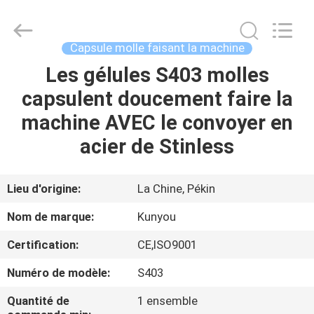
2026
KUN
YOU
Pharmatech
Co.,LTD..
Capsule molle faisant la machine
All
Rights
Les gélules S403 molles
À
Reserved.
capsulent doucement faire la
LA
machine AVEC le convoyer en
MAISON
acier de Stinless
PRODUITS
Lieu d'origine:
La Chine, Pékin
VIDÉOS
Nom de marque:
Kunyou
Certification:
CE,ISO9001
À
Numéro de modèle:
S403
PROPOS
DE
Quantité de
1 ensemble