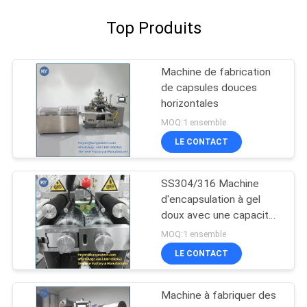
Top Produits
Machine de fabrication
de capsules douces
horizontales
MOQ:1 ensemble
LE CONTACT
SS304/316 Machine
d'encapsulation à gel
doux avec une capacité
de 100 000 gélules par
MOQ:1 ensemble
heure et une garantie
LE CONTACT
d'un an
Machine à fabriquer des