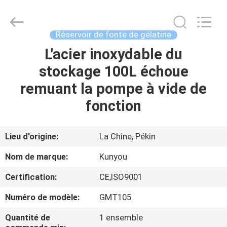
2026
KUN
YOU
Pharmatech
Co.,LTD..
Réservoir de fonte de gélatine
All
Rights
L'acier inoxydable du
À
Reserved.
stockage 100L échoue
LA
remuant la pompe à vide de
MAISON
fonction
PRODUITS
Lieu d'origine:
La Chine, Pékin
VIDÉOS
Nom de marque:
Kunyou
Certification:
CE,ISO9001
À
Numéro de modèle:
GMT105
PROPOS
DE
Quantité de
1 ensemble