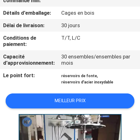
commande min:
NOUS
Détails d'emballage:
Cages en bois
VISITE
Délai de livraison:
30 jours
DE
Conditions de
T/T, L/C
paiement:
L'USINE
Capacité
30 ensembles/ensembles par
d'approvisionnement:
mois
CONTRÔLE
Le point fort:
,
DE
réservoirs de fonte
réservoirs d'acier inoxydable
LA
QUALITÉ
MEILLEUR PRIX
NOUVELLES
DEMANDEZ