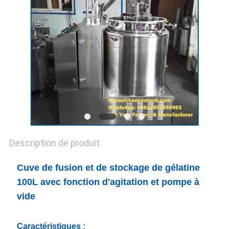
UN DEVIS
PLAN
DU
SITE
PRIVACY
POLICY
Description de produit
Cuve de fusion et de stockage de gélatine
100L avec fonction d'agitation et pompe à
vide
Caractéristiques :