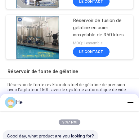
LE CONTACT
Réservoir de fusion de
gélatine en acier
inoxydable de 350 litres
24 kW
MOQ:1 ensemble
LE CONTACT
Réservoir de fonte de gélatine
Réservoir de fonte revêtu industriel de gélatine de pression
avec l'agitateur 150l - avec le système automatique de vide
He
réservoir de fonte de gélatine de 600L Softgel avec la
conception de vide/agitation de la fonction avec la plate-
forme et le poids
9:47 PM
réservoir de vide de production de capsule de softgel pour la
gélatine fondant, se mélangeant
Good day, what product are you looking for?