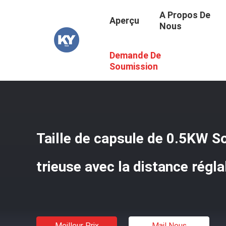
A Propos De
Aperçu
Nous
Demande De
Aperçu
/
Produits
/
Trieuse De Capsule
/
Taille De Capsu
Soumission
Taille de capsule de 0.5KW So
trieuse avec la distance régl
Meilleur Prix
Mail Nous