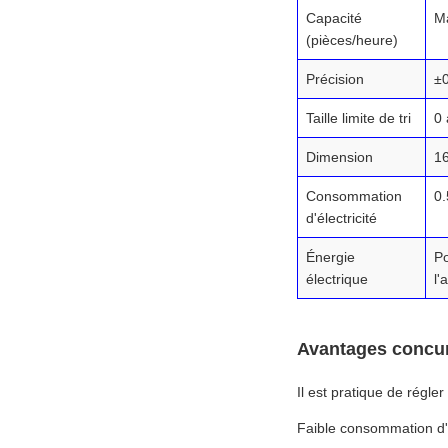
Capacité
M
(pièces/heure)
Précision
±
Taille limite de tri
0
Dimension
1
Consommation
0
d'électricité
Énergie
Po
électrique
l'
Avantages concur
Il est pratique de régle
Faible consommation d'