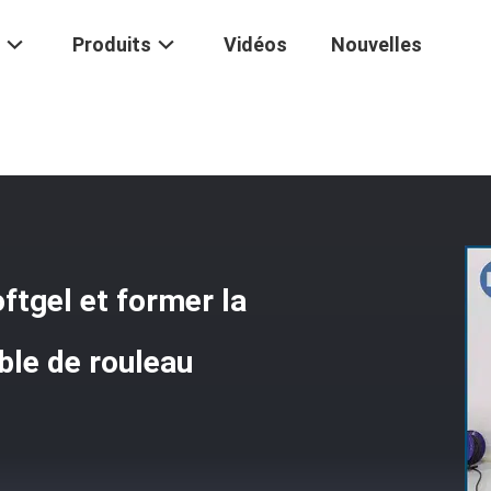
Produits
Vidéos
Nouvelles
le De 0.5KW Softgel Et Former La Trieuse Avec La Distance Réglable D
ftgel et former la
able de rouleau