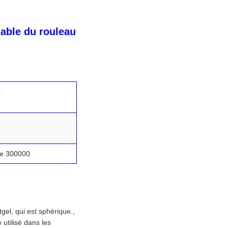
lable du rouleau
.
e 300000
tgel, qui est sphérique.,
 utilisé dans les