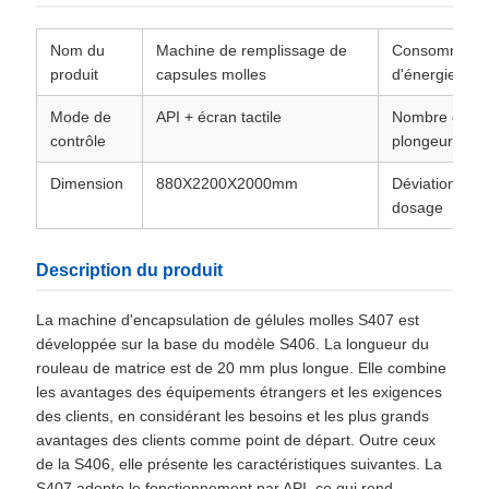
Nom du
Machine de remplissage de
Consommatio
produit
capsules molles
d'énergie
Mode de
API + écran tactile
Nombre de
contrôle
plongeurs
Dimension
880X2200X2000mm
Déviation de
dosage
Description du produit
La machine d'encapsulation de gélules molles S407 est
développée sur la base du modèle S406. La longueur du
rouleau de matrice est de 20 mm plus longue. Elle combine
les avantages des équipements étrangers et les exigences
des clients, en considérant les besoins et les plus grands
avantages des clients comme point de départ. Outre ceux
de la S406, elle présente les caractéristiques suivantes. La
S407 adopte le fonctionnement par API, ce qui rend