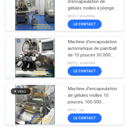
d'encapsulation de
gélules molles à plongeur
3kw Acier inoxydable 304
MOQ:1 ensemble
LE CONTACT
Machine d'encapsulation
automatique de paintball
de 10 pouces 30 000
pièces/heure
MOQ:1 ensemble
LE CONTACT
Machine d'encapsulation
de gélules molles 10
pouces, 100 000
gélules/heure,
MOQ:1 jeu
SS304/316
LE CONTACT