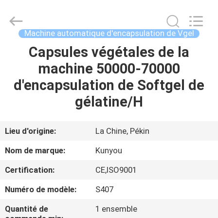
2026
KUN
YOU
Pharmatech
Co.,LTD..
Machine automatique d'encapsulation de Vgel
All
Rights
Capsules végétales de la
À
Reserved.
machine 50000-70000
LA
d'encapsulation de Softgel de
MAISON
gélatine/H
PRODUITS
Lieu d'origine:
La Chine, Pékin
VIDÉOS
Nom de marque:
Kunyou
Certification:
CE,ISO9001
À
Numéro de modèle:
S407
PROPOS
DE
Quantité de
1 ensemble