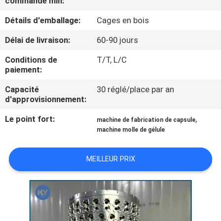
commande min:
NOUS
Détails d'emballage:
Cages en bois
VISITE
Délai de livraison:
60-90 jours
DE
Conditions de
T/T, L/C
paiement:
L'USINE
Capacité
30 réglé/place par an
d'approvisionnement:
CONTRÔLE
Le point fort:
,
DE
machine de fabrication de capsule
machine molle de gélule
LA
QUALITÉ
MEILLEUR PRIX
NOUVELLES
DEMANDEZ