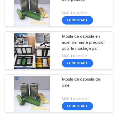
MOQ:1 ensemble
LE CONTACT
Moule de capsule en
acier de haute précision
pour le moulage par
injection plastique et le
MOQ:1 ensemble
moulage de gélules
LE CONTACT
molles
Moule de capsule de
cale
MOQ:1 ensemble
LE CONTACT