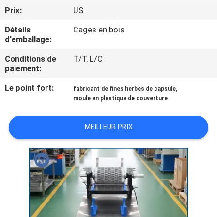
NOUS
Prix:
US
Détails
Cages en bois
VISITE
d'emballage:
DE
Conditions de
T/T, L/C
paiement:
L'USINE
Le point fort:
,
fabricant de fines herbes de capsule
moule en plastique de couverture
CONTRÔLE
DE
MEILLEUR PRIX
LA
QUALITÉ
NOUVELLES
DEMANDEZ