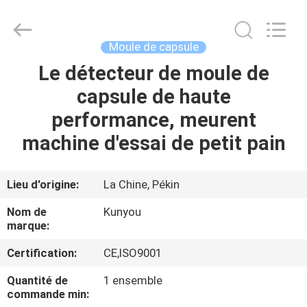
2026
KUN
YOU
Pharmatech
Co.,LTD..
Moule de capsule
All
Rights
Le détecteur de moule de
À
Reserved.
capsule de haute
LA
performance, meurent
MAISON
machine d'essai de petit pain
PRODUITS
Lieu d'origine:
La Chine, Pékin
VIDÉOS
Nom de
Kunyou
marque:
À
Certification:
CE,ISO9001
PROPOS
Quantité de
1 ensemble
DE
commande min: