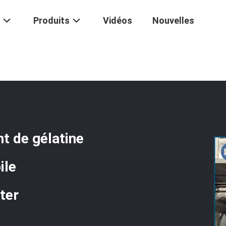
Produits
Vidéos
Nouvelles
n De Vgel
/
Réservoir De Fonte Remplissant De Gélatine D'équipemen
t de gélatine
ile
ter