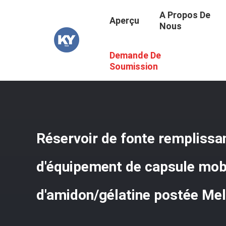
A Propos De
Aperçu
Nous
Demande De
Aperçu
/
Produits
/
Machine Automatique D'encapsulatio
Soumission
Réservoir de fonte remplissan
d'équipement de capsule mob
d'amidon/gélatine postée Mel