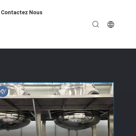
Contactez Nous
t De Capsule Mobile D'amidon/gélatine Postée Melter