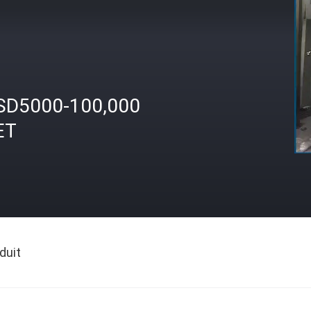
SD5000-100,000
ET
duit