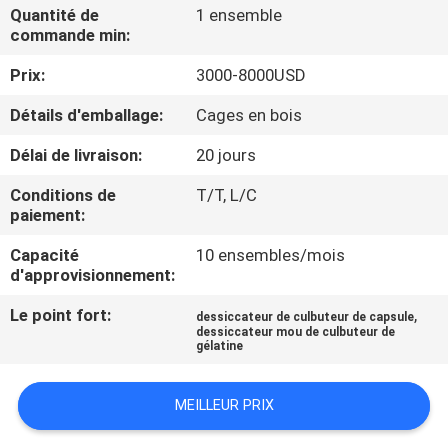
NOUS
Quantité de
1 ensemble
commande min:
Prix:
3000-8000USD
VISITE
DE
Détails d'emballage:
Cages en bois
L'USINE
Délai de livraison:
20 jours
Conditions de
T/T, L/C
CONTRÔLE
paiement:
DE
Capacité
10 ensembles/mois
d'approvisionnement:
LA
QUALITÉ
Le point fort:
,
dessiccateur de culbuteur de capsule
dessiccateur mou de culbuteur de
gélatine
NOUVELLES
MEILLEUR PRIX
DEMANDEZ