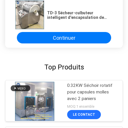
TD-3 Sécheur-culbuteur
intelligent d'encapsulation de
gélules molles pour le façonnage,
le séchage et le polissage
Continuer
Top Produits
0.32KW Séchoir rotatif
pour capsules molles
avec 2 paniers
MOQ:1 ensemble
LE CONTACT