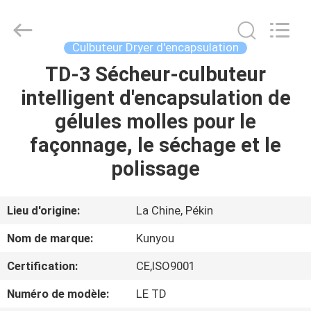
2026
KUN
YOU
Pharmatech
Co.,LTD..
Culbuteur Dryer d'encapsulation
All
Rights
TD-3 Sécheur-culbuteur
À
Reserved.
intelligent d'encapsulation de
LA
gélules molles pour le
MAISON
façonnage, le séchage et le
PRODUITS
polissage
VIDÉOS
Lieu d'origine:
La Chine, Pékin
Nom de marque:
Kunyou
À
Certification:
CE,ISO9001
PROPOS
Numéro de modèle:
LE TD
DE