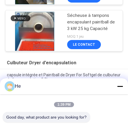
Sécheuse à tampons
encapsulant paintball de
3 kW 25 kg Capacité
MOQ:1 jeu
LE CONTACT
Culbuteur Dryer d'encapsulation
capsule intégrée et Paintball de Dryer For Softgel de culbuteur
de l'encapsulation 0.2kw
He
une machine plus sèche de dégringolade d'encapsulation de
capsule de 730*1000mm Softgel pour la ligne d'encapsulation
1:39 PM
capsule de 700*1030mm Softgel séchant des ventilateurs de
Machine Big Air de culbuteur
Good day, what product are you looking for?
Tous