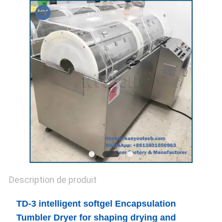
UN DEVIS
PLAN
DU
SITE
PRIVACY
POLICY
Description de produit
TD-3 intelligent softgel Encapsulation
Tumbler Dryer for shaping drying and