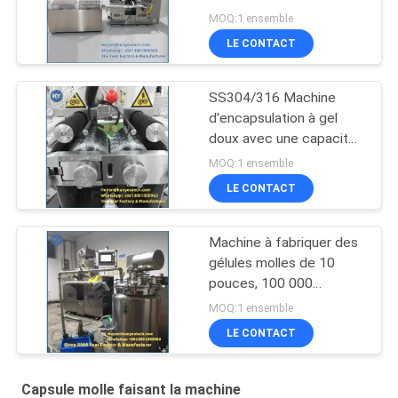
MOQ:1 ensemble
LE CONTACT
SS304/316 Machine
d'encapsulation à gel
doux avec une capacité
de 100 000 gélules par
MOQ:1 ensemble
heure et une garantie
LE CONTACT
d'un an
Machine à fabriquer des
gélules molles de 10
pouces, 100 000
gélules/heure
MOQ:1 ensemble
LE CONTACT
Capsule molle faisant la machine