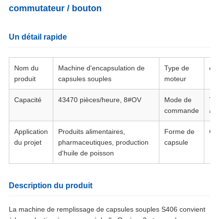
commutateur / bouton
Un détail rapide
Nom du
Machine d'encapsulation de
Type de
éle
produit
capsules souples
moteur
Capacité
43470 pièces/heure, 8#OV
Mode de
Tou
commande
au
Application
Produits alimentaires,
Forme de
OV
du projet
pharmaceutiques, production
capsule
d'huile de poisson
Description du produit
La machine de remplissage de capsules souples S406 convient