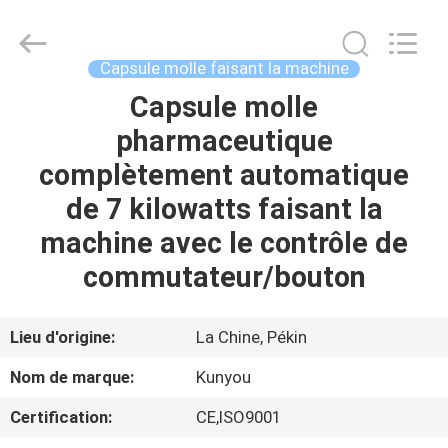
2026
KUN
YOU
Pharmatech
Co.,LTD..
Capsule molle faisant la machine
All
Rights
Capsule molle
À
Reserved.
pharmaceutique
LA
complètement automatique
MAISON
de 7 kilowatts faisant la
PRODUITS
machine avec le contrôle de
commutateur/bouton
VIDÉOS
Lieu d'origine:
La Chine, Pékin
À
Nom de marque:
Kunyou
PROPOS
Certification:
CE,ISO9001
DE