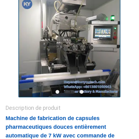
UN DEVIS
PLAN
DU
SITE
PRIVACY
POLICY
Description de produit
Machine de fabrication de capsules
pharmaceutiques douces entièrement
automatique de 7 kW avec commande de