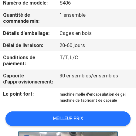
Numéro de modèle:
S406
NOUS
Quantité de
1 ensemble
commande min:
VISITE
Détails d'emballage:
Cages en bois
DE
L'USINE
Délai de livraison:
20-60 jours
Conditions de
T/T, L/C
CONTRÔLE
paiement:
DE
Capacité
30 ensembles/ensembles
d'approvisionnement:
LA
Le point fort:
,
QUALITÉ
machine molle d'encapsulation de gel
machine de fabricant de capsule
NOUVELLES
MEILLEUR PRIX
DEMANDEZ