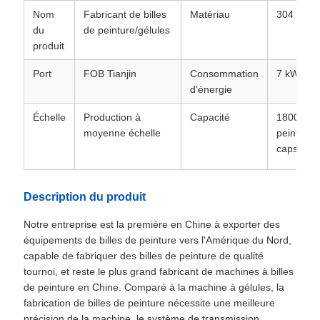
Nom
Fabricant de billes
Matériau
304 SUS
du
de peinture/gélules
produit
Port
FOB Tianjin
Consommation
7 kW
d'énergie
Échelle
Production à
Capacité
18000 bil
moyenne échelle
peinture/
capsules
Description du produit
Notre entreprise est la première en Chine à exporter des
équipements de billes de peinture vers l'Amérique du Nord,
capable de fabriquer des billes de peinture de qualité
tournoi, et reste le plus grand fabricant de machines à billes
de peinture en Chine. Comparé à la machine à gélules, la
fabrication de billes de peinture nécessite une meilleure
précision de la machine, le système de transmission