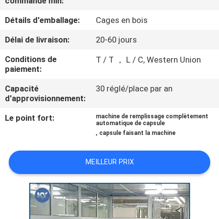
commande min:
NOUS
Détails d'emballage:
Cages en bois
VISITE
Délai de livraison:
20-60 jours
DE
Conditions de
T / T ， L / C, Western Union
paiement:
L'USINE
Capacité
30 réglé/place par an
d'approvisionnement:
CONTRÔLE
Le point fort:
machine de remplissage complètement
DE
automatique de capsule
,
capsule faisant la machine
LA
QUALITÉ
MEILLEUR PRIX
NOUVELLES
DEMANDEZ