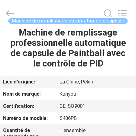
2026
KUN
YOU
Pharmatech
Co.,LTD..
Machine de remplissage automatique de capsule
All
Rights
Machine de remplissage
À
Reserved.
professionnelle automatique
LA
de capsule de Paintball avec
MAISON
le contrôle de PID
PRODUITS
Lieu d'origine:
La Chine, Pékin
VIDÉOS
Nom de marque:
Kunyou
Certification:
CE,ISO9001
À
Numéro de modèle:
S406PB
PROPOS
DE
Quantité de
1 ensemble