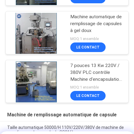
Machine automatique de
remplissage de capsules
à gel doux
MOQ:1 ensemble
LE CONTACT
7 pouces 13 Kw 220V /
380V PLC contrôle
Machine d'encapsulation
de gel doux pour les
MOQ:1 ensemble
applications médicales
LE CONTACT
Machine de remplissage automatique de capsule
Taille automatique 50000/H 110V/220V/380V de machine de
remplissage de capsule de SS316L