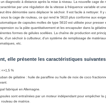
er un diagnostic à distance après la mise à niveau. La nouvelle cage d
ractérise par une régulation de la vitesse à fréquence variable et une
ut être démontée sans déplacer le séchoir. Il est facile à nettoyer. Il y
 sous la cage de rouleau, ce qui rend le S610 plus conforme aux exig
tomatique de capsules molles de type S610 est utilisée pour presser et 
suspension ou la pâte quantitativement et les encapsuler dans la gélatin
différentes formes de gélules scellées. La chaîne de production est pri
le, d'un séchoir à culbuteur, d'un système de remplissage de matériaux
matiques, etc.
t, elle présente les caractéristiques suivantes
 :<+1,5 %
ruban de gélatine : huile de paraffine ou huile de noix de coco fraction
vant.
pal fabriqué en Allemagne.
psules sont entraînées par un moteur indépendant pour empêcher la g
u rouleau de matrice.