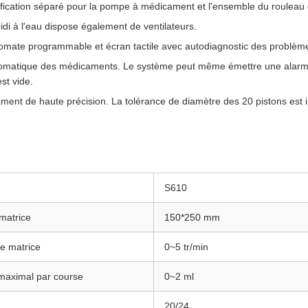
fication séparé pour la pompe à médicament et l'ensemble du rouleau 
idi à l'eau dispose également de ventilateurs.
omate programmable et écran tactile avec autodiagnostic des problèm
tomatique des médicaments. Le système peut même émettre une alarme 
st vide.
nt de haute précision. La tolérance de diamètre des 20 pistons est 
S610
 matrice
150*250 mm
de matrice
0~5 tr/min
maximal par course
0~2 ml
20/24