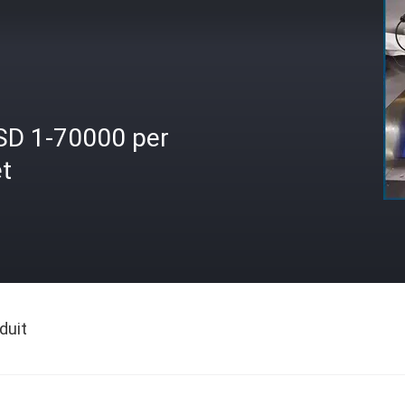
SD 1-70000 per
t
duit