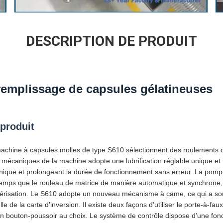
DESCRIPTION DE PRODUIT
remplissage de capsules gélatineuses
 produit
machine à capsules molles de type S610 sélectionnent des roulements 
mécaniques de la machine adopte une lubrification réglable unique et
anique et prolongeant la durée de fonctionnement sans erreur. La pom
mps que le rouleau de matrice de manière automatique et synchrone, il
lvérisation. Le S610 adopte un nouveau mécanisme à came, ce qui a so
e de la carte d'inversion. Il existe deux façons d'utiliser le porte-à-fau
 un bouton-poussoir au choix. Le système de contrôle dispose d'une fon