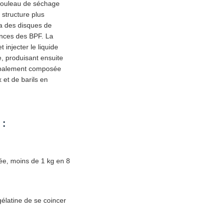
e rouleau de séchage
 structure plus
 a des disques de
ences des BPF. La
injecter le liquide
e, produisant ensuite
ncipalement composée
 et de barils en
 :
née, moins de 1 kg en 8
élatine de se coincer