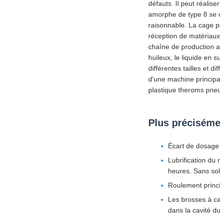
défauts. Il peut réalis
amorphe de type 8 se ca
raisonnable. La cage pe
réception de matériaux
chaîne de production au
huileux, le liquide en 
différentes tailles et 
d'une machine principa
plastique theroms pneu
Plus précisémen
Écart de dosage
Lubrification du 
heures. Sans sol
Roulement princi
Les brosses à ca
dans la cavité d