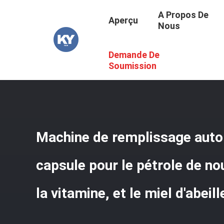
A Propos De
Aperçu
Nous
Demande De
Aperçu
/
Produits
/
Machine De Remplissage Automatiqu
Miel D'abeille
Soumission
Machine de remplissage aut
capsule pour le pétrole de no
la vitamine, et le miel d'abeill