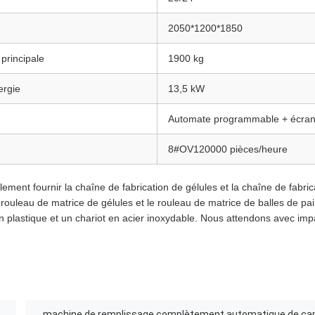
2050*1200*1850
principale
1900 kg
ergie
13,5 kW
Automate programmable + écran 
8#OV120000 pièces/heure
ent fournir la chaîne de fabrication de gélules et la chaîne de fabric
e rouleau de matrice de gélules et le rouleau de matrice de balles de pai
 plastique et un chariot en acier inoxydable. Nous attendons avec imp
machine de remplissage complètement automatique de ca