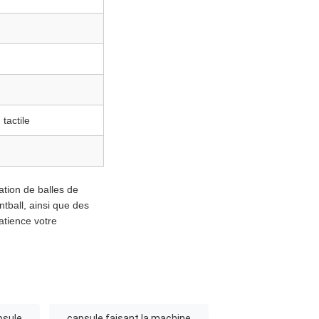
tactile
ation de balles de
ntball, ainsi que des
atience votre
psule
capsule faisant la machine