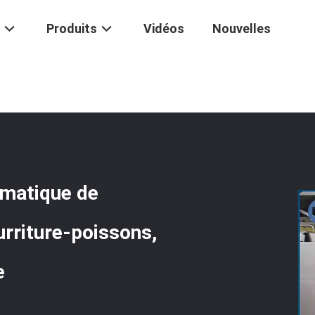
Produits
Vidéos
Nouvelles
e De Capsule
/
Machine De Remplissage Automatique De Capsule Pour 
omatique de
urriture-poissons,
e