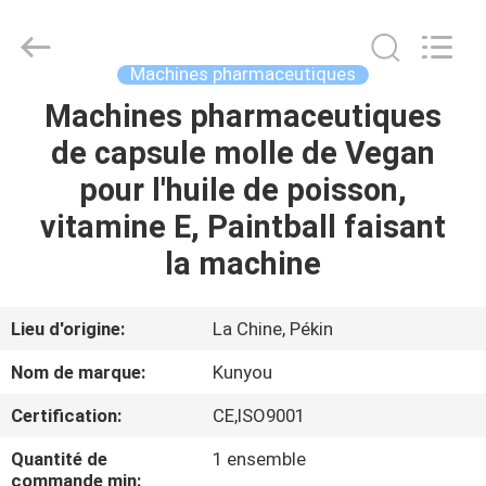
2026
KUN
YOU
Pharmatech
Co.,LTD..
Machines pharmaceutiques
All
Rights
Machines pharmaceutiques
À
Reserved.
de capsule molle de Vegan
LA
pour l'huile de poisson,
MAISON
vitamine E, Paintball faisant
PRODUITS
la machine
VIDÉOS
Lieu d'origine:
La Chine, Pékin
Nom de marque:
Kunyou
À
Certification:
CE,ISO9001
PROPOS
Quantité de
1 ensemble
DE
commande min: