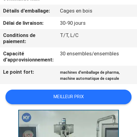
NOUS
Détails d'emballage:
Cages en bois
Délai de livraison:
30-90 jours
VISITE
DE
Conditions de
T/T, L/C
paiement:
L'USINE
Capacité
30 ensembles/ensembles
d'approvisionnement:
CONTRÔLE
Le point fort:
,
machines d'emballage de pharma
DE
machine automatique de capsule
LA
QUALITÉ
MEILLEUR PRIX
NOUVELLES
DEMANDEZ