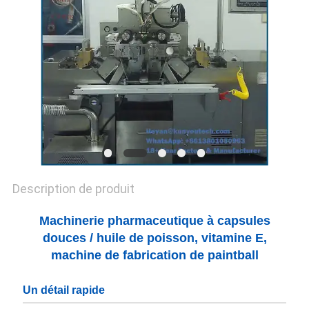
UN DEVIS
PLAN
DU
SITE
PRIVACY
POLICY
Description de produit
Machinerie pharmaceutique à capsules
douces / huile de poisson, vitamine E,
machine de fabrication de paintball
Un détail rapide