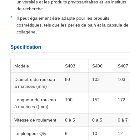
universités et les produits phytosanitaires et les instituts
de recherche.
Il peut également être adapté pour les produits
cosmétiques, tels que les perles de bain et la capsule de
collagène.
Spécification
Modèle
S403
S406
S407
Diamètre du rouleau
80
103
103
à matrices (mm)
Longueur du rouleau
100
152
172
à matrices ((mm)
Vitesse de roulement
0 à 5
0 à 5
0 à 7
Le plongeur Qty.
6
10
12