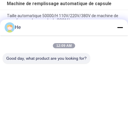
Machine de remplissage automatique de capsule
Taille automatique 50000/H 110V/220V/380V de machine de
remplissage de capsule de SS316L
He
Machine de remplissage automatique de capsule pour le
pétrole de nourriture-poissons, la vitamine, et le miel d'abeille
12:09 AM
Machine de remplissage automatique de capsule de Paintball
médical
Good day, what product are you looking for?
Catégories populaires
Tous
Machine 
Machine 
D'encapsulation De 
D'encapsulation De 
Softgel
Paintball
Machine 
Culbuteur Dryer 
Automatique 
D'encapsulation
D'encapsulation De 
Réservoir De Fonte 
Plateaux De 
Vgel
De Gélatine
Séchage En 