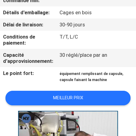
commande min:
NOUS
Détails d'emballage:
Cages en bois
VISITE
Délai de livraison:
30-90 jours
DE
Conditions de
T/T, L/C
paiement:
L'USINE
Capacité
30 réglé/place par an
d'approvisionnement:
CONTRÔLE
Le point fort:
,
DE
équipement remplissant de capsule
capsule faisant la machine
LA
QUALITÉ
MEILLEUR PRIX
NOUVELLES
DEMANDEZ